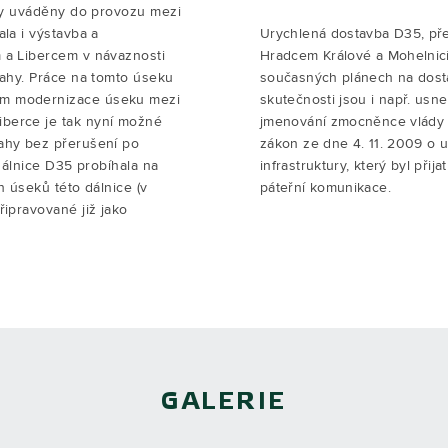
yly uváděny do provozu mezi
la i výstavba a
Urychlená dostavba D35, př
 a Libercem v návaznosti
Hradcem Králové a Mohelnicí, 
rahy. Práce na tomto úseku
současných plánech na dosta
ím modernizace úseku mezi
skutečnosti jsou i např. usn
berce je tak nyní možné
jmenování zmocněnce vlády 
ahy bez přerušení po
zákon ze dne 4. 11. 2009 o 
 dálnice D35 probíhala na
infrastruktury, který byl přij
h úseků této dálnice (v
páteřní komunikace.
řipravované již jako
GALERIE