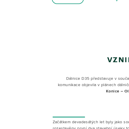
VZNI
Dálnice D35 představuje v součas
komunikace objevila v plánech dálničn
Konice – Ol
Začátkem devadesátých let byly jako s
rozestavěny první dva stavební úseky to