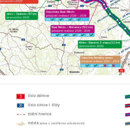
zprovoznění 2027)
Odpočívka Staré Město
Janov – Opatovec (11,7 km)
(předpokl. realizace 2026 – 2031)
(zprovozněno 2025)
Staré Město – Mohelnice (18,2 km)
(předpokl. realizace 2026 - 2031)
Křelov - Slavonín, 2. etapa (3,2 km)
(zprovozněno 2025)
Odpočívka Nemilany vpravo
(předpokl. realizace 2029 – 2030)
číslo dálnice
číslo silnice I. třídy
státní hranice
města
(obce s rozšířenou působností)