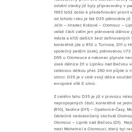
ostatní stavby již byly připravovány v p
1993 totiž došlo k předefinování priorit 
od tohoto roku je tak D35 plánována již
Jičín – Hradec Králové – Olomouc – Lip
velké části zatím jen plánovaná dálnice 
města a kříží dalších šest definovaných t
konkrétně jde o R10 u Turnova, D11 u H
společný peážní úsek), plánovanou I/7
D55 u Olomouce a nakonec plynule nav
úsek dálnice D1 u Lipníku nad Bečvou v
celkovou délkou přes 260 km půjde o ne
silnici. D35 je v celé svojí délce součá
evropské sítě E silnic.
Z celého tahu D35 je již v provozu něk
nepropojených částí, konkrétně se jedn
(R10), Sedlice (D11) – Opatovice-Časy, 
částečně nedokončený obchvat Olomou
Olomouc – Lipník nad Bečvou (D1). Nejs
mezi Mohelnicí a Olomoucí, který byl rea