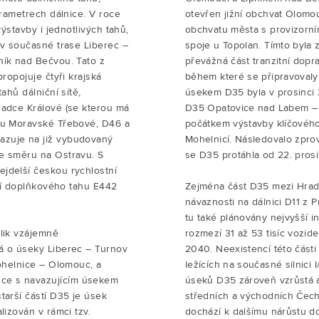
arametrech dálnice. V roce
otevřen jižní obchvat Olomou
výstavby i jednotlivých tahů,
obchvatu města s provizorní
 v současné trase Liberec –
spoje u Topolan. Tímto byla
ník nad Bečvou. Tato z
převážná část tranzitní dopr
propojuje čtyři krajská
během které se připravovaly
ahů dálniční sítě,
úsekem D35 byla v prosinci 
radce Králové (se kterou má
D35 Opatovice nad Labem – Č
3 u Moravské Třebové, D46 a
počátkem výstavby klíčovéh
azuje na již vybudovaný
Mohelnicí. Následovalo zpr
e směru na Ostravu. S
se D35 protáhla od 22. prosi
jdelší českou rychlostní
stí doplňkového tahu E442
Zejména část D35 mezi Hrad
návaznosti na dálnici D11 z 
tu také plánovány nejvyšší in
olik vzájemně
rozmezí 31 až 53 tisíc vozid
á o úseky Liberec – Turnov
2040. Neexistencí této části
Mohelnice – Olomouc, a
ležících na současné silnici
ce s navazujícím úsekem
úseků D35 zároveň vzrůstá atr
tarší částí D35 je úsek
středních a východních Čech
lizován v rámci tzv.
dochází k dalšímu nárůstu dop