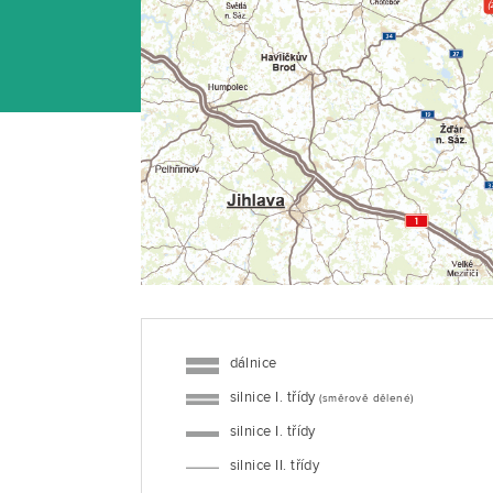
(
dálnice
silnice I. třídy
(směrově dělené)
silnice I. třídy
silnice II. třídy