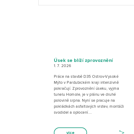
Úsek se blíží zprovoznění
1. 7. 2026
Práce na stavbě D35 Ostrov-Vysoké
Mýto v Pardubickém kraji intenzivně
pokračují. Zprovoznění úseku, vyjma
tunelu Homole, je v plánu ve druhé
polovině srpna. Nyní se pracuje na
pokládkách asfaltových vrstev, montáži
svodidel a oplocení.…
vice