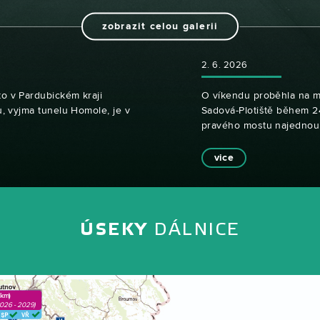
zobrazit celou galerii
2. 6. 2026
o v Pardubickém kraji
O víkendu proběhla na m
, vyjma tunelu Homole, je v
Sadová-Plotiště během 2
pravého mostu najednou
vice
ÚSEKY
DÁLNICE
 km)
2026 - 2029)