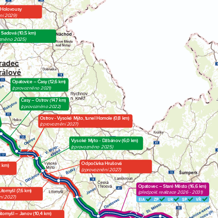
 Holovousy
ní 2029)
- Sadová (10,5 km)
ozněno 2025)
Opatovice – Časy (12,6 km)
(zprovozněno 2021)
Časy – Ostrov (14,7 km)
(zprovozněno 2022)
Ostrov - Vysoké Mýto, tunel Homole (0,8 km)
(zprovoznění 2027)
Vysoké Mýto - Džbánov (6,0 km)
(zprovozněno 2025)
Odpočívka Hrušová
2 km)
(zprovoznění 2027)
Opatovec – Staré Město (16,6 km)
itomyšl (7,6 km)
(předpokl. realizace 2026 - 2031)
ní 2027)
itomyšl – Janov (10,4 km)