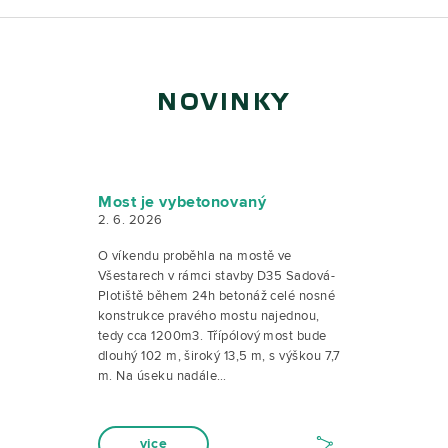
NOVINKY
Most je vybetonovaný
2. 6. 2026
O víkendu proběhla na mostě ve
Všestarech v rámci stavby D35 Sadová-
Plotiště během 24h betonáž celé nosné
konstrukce pravého mostu najednou,
tedy cca 1200m3. Třípólový most bude
dlouhý 102 m, široký 13,5 m, s výškou 7,7
m. Na úseku nadále…
vice