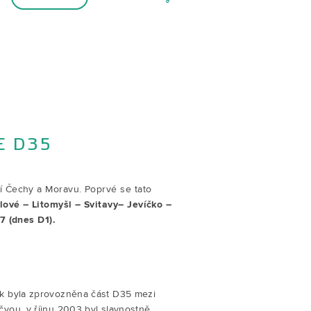
E D35
cí Čechy a Moravu. Poprvé se tato
lové – Litomyšl – Svitavy– Jevíčko –
7 (dnes D1).
k byla zprovozněna část D35 mezi
vou, v říjnu 2003 byl slavnostně