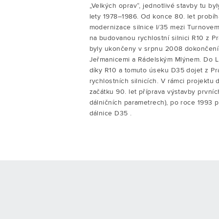
„Velkých oprav“, jednotlivé stavby tu b
lety 1978–1986. Od konce 80. let probíha
modernizace silnice I/35 mezi Turnovem
na budovanou rychlostní silnici R10 z P
byly ukončeny v srpnu 2008 dokončen
Jeřmanicemi a Rádelským Mlýnem. Do Li
díky R10 a tomuto úseku D35 dojet z Pr
rychlostních silnicích. V rámci projektu
začátku 90. let příprava výstavby prvníc
dálničních parametrech), po roce 1993 p
dálnice D35 .