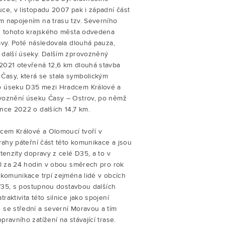
ce, v listopadu 2007 pak i západní část
m napojením na trasu tzv. Severního
 z tohoto krajského města odvedena
avy. Poté následovala dlouhá pauza,
 další úseky. Dalším zprovozněný
2021 otevřená 12,6 km dlouhá stavba
asy, která se stala symbolickým
o úseku D35 mezi Hradcem Králové a
ovoznění úseku Časy – Ostrov, po němž
nce 2022 o dalších 14,7 km.
cem Králové a Olomoucí tvoří v
Prahy páteřní část této komunikace a jsou
tenzity dopravy z celé D35, a to v
el za 24 hodin v obou směrech pro rok
 komunikace trpí zejména lidé v obcích
 I/35, s postupnou dostavbou dalších
aktivita této silnice jako spojení
 se střední a severní Moravou a tím
ravního zatížení na stávající trase.