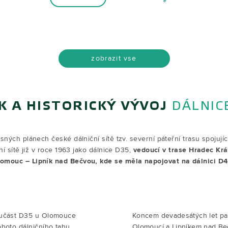
zobrazit vse
K A HISTORICKÝ VÝVOJ
DÁLNIC
ných plánech české dálniční sítě tzv. severní páteřní trasu spojují
í sítě již v roce 1963 jako dálnice D35,
vedoucí v trase Hradec Krá
omouc – Lipník nad Bečvou, kde se měla napojovat na dálnici D4
oučást D35 u Olomouce
Koncem devadesátých let pa
hoto dálničního tahu,
Olomoucí a Lipníkem nad Beč