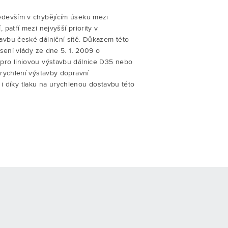
edevším v chybějícím úseku mezi
patří mezi nejvyšší priority v
vbu české dálniční sítě. Důkazem této
esení vlády ze dne 5. 1. 2009 o
pro liniovou výstavbu dálnice D35 nebo
urychlení výstavby dopravní
at i díky tlaku na urychlenou dostavbu této