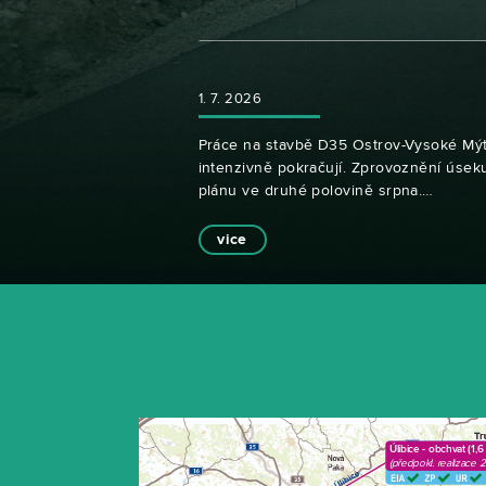
1. 7. 2026
Práce na stavbě D35 Ostrov-Vysoké Mýt
intenzivně pokračují. Zprovoznění úseku
plánu ve druhé polovině srpna.…
vice
Úlibice - obchvat (1,6
(předpokl. realizace 