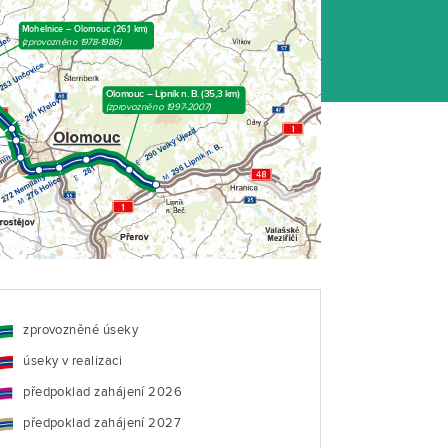
Mohelnice – Olomouc (26,1 km)
(zprovozněno 1978-1986)
Olomouc – Lipník n. B. (35,3 km)
(zprovozněno 1997-2007)
zprovozněné úseky
úseky v realizaci
předpoklad zahájení 2026
předpoklad zahájení 2027