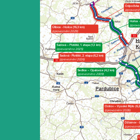
Odpočívka
(zprovozně
Hořice 
(zprov
Úlibice - Hořice (16,3 km)
(zprovoznění 2029)
Sadová – Plotiště, 1. etapa (1,3 km)
(zprovozněno 2025)
Sadová - Plotiště, 2. etapa (6,2 km)
(zprovoznění 2026)
Sedlice – Opatovice (4,2 km)
(zprovozněno 2009)
Ostrov – Vysoké Mýto (6,
(zprovoznění 2026)
Džbánov - L
(zprovozně
L