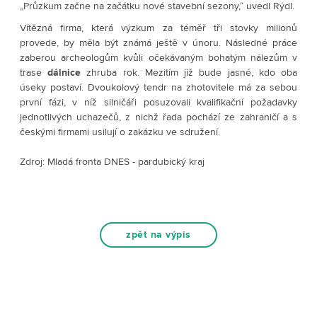
„Průzkum začne na začátku nové stavební sezony,“ uvedl Rýdl.
Vítězná firma, která výzkum za téměř tři stovky milionů
provede, by měla být známá ještě v únoru. Následné práce
zaberou archeologům kvůli očekávaným bohatým nálezům v
trase
dálnice
zhruba rok. Mezitím již bude jasné, kdo oba
úseky postaví. Dvoukolový tendr na zhotovitele má za sebou
první fázi, v níž silničáři posuzovali kvalifikační požadavky
jednotlivých uchazečů, z nichž řada pochází ze zahraničí a s
českými firmami usilují o zakázku ve sdružení.
Zdroj: Mladá fronta DNES - pardubický kraj
zpět na výpis