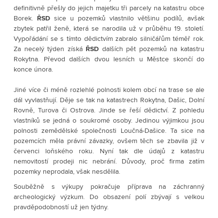
definitivně přešly do jejich majetku tři parcely na katastru obce
Borek.
ŘSD
sice u pozemků vlastnilo většinu podílů, avšak
zbytek patřil ženě, která se narodila už v průběhu 19. století.
Vypořádání se s tímto dědictvím zabralo silničářům téměř rok.
Za necelý týden získá
ŘSD
dalších pět pozemků na katastru
Rokytna. Převod dalších dvou lesních u Městce skončí do
konce února.
Jiné více či méně rozlehlé polnosti kolem obcí na trase se ale
dál vyvlastňují. Děje se tak na katastrech Rokytna, Dašic, Dolní
Rovně, Turova či Ostrova. Jinde se řeší dědictví. Z pohledu
vlastníků se jedná o soukromé osoby. Jedinou výjimkou jsou
polnosti zemědělské společnosti Loučná-Dašice. Ta sice na
pozemcích měla právní závazky, ovšem těch se zbavila již v
červenci loňského roku. Nyní tak dle údajů z katastru
nemovitostí prodeji nic nebrání. Důvody, proč firma zatím
pozemky neprodala, však nesdělila.
Souběžně s výkupy pokračuje příprava na záchranný
archeologický výzkum. Do obsazení polí zbývají s velkou
pravděpodobností už jen týdny.