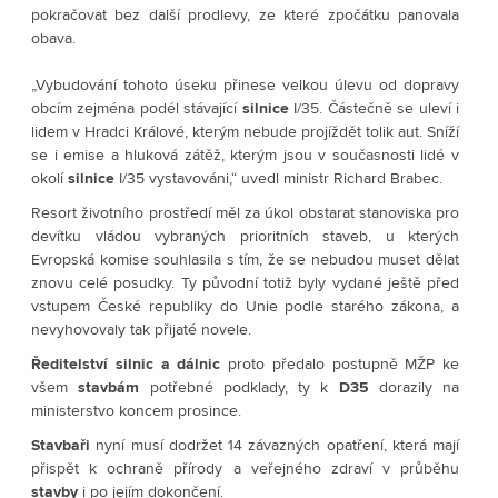
pokračovat bez další prodlevy, ze které zpočátku panovala
obava.
„Vybudování tohoto úseku přinese velkou úlevu od dopravy
obcím zejména podél stávající
silnice
I/35. Částečně se uleví i
lidem v Hradci Králové, kterým nebude projíždět tolik aut. Sníží
se i emise a hluková zátěž, kterým jsou v současnosti lidé v
okolí
silnice
I/35 vystavováni,“ uvedl ministr Richard Brabec.
Resort životního prostředí měl za úkol obstarat stanoviska pro
devítku vládou vybraných prioritních staveb, u kterých
Evropská komise souhlasila s tím, že se nebudou muset dělat
znovu celé posudky. Ty původní totiž byly vydané ještě před
vstupem České republiky do Unie podle starého zákona, a
nevyhovovaly tak přijaté novele.
Ředitelství
silnic
a
dálnic
proto předalo postupně MŽP ke
všem
stavbám
potřebné podklady, ty k
D35
dorazily na
ministerstvo koncem prosince.
Stavbaři
nyní musí dodržet 14 závazných opatření, která mají
přispět k ochraně přírody a veřejného zdraví v průběhu
stavby
i po jejím dokončení.