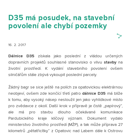
D35 má posudek, na stavební
povolení ale chybí pozemky
16. 2. 2017
Dálnice
D35
získala jako poslední z vládou určených
dopravních projektů souhlasné stanovisko o vlivu
stavby
na
životní prostředí. K vydání stavebního povolení ovšem
silničářům stále zbývá vykoupit poslední parcely.
Žádný bagr se sice ještě na polích za opatovickou elektrárnou
neobjeví, ovšem zde končící třetí patro
dálnice
D35
má blíže
k tomu, aby vysoký násep nesloužil jen jako vyhlídkové místo
pro zvědavce z okolí. Další krok v přípravě je čistě „papírový“,
ale má pro stavbu dlouho očekávané komunikace
Pardubického kraje klíčový význam. Dokument vydalo
ministerstvo životního prostředí (MŽP), a tak může příprava 27
kilometrů „pětatřicítky“ z Opatovic nad Labem dále k Ostrovu