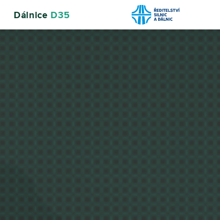
Dálnice
D35