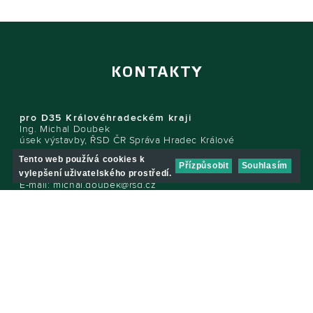
KONTAKTY
pro D35 Královéhradeckém kraji
Ing. Michal Doubek
úsek výstavby, ŘSD ČR Správa Hradec Králové
Tento web používá cookies k
Pouchovská 401/59, 503 41 Hradec Králové
Přízpůsobit
Souhlasím
vylepšení uživatelského prostředí.
E-mail:
michal.doubek@rsd.cz
Tel.: +420 495 800 246, +420 725 145 455
pro I/35 Libereckém kraji
Ing. Martin Čulík
úsek výstavby, ŘSD ČR Správa Liberec
Zeyerova 1310, 460 55 Liberec