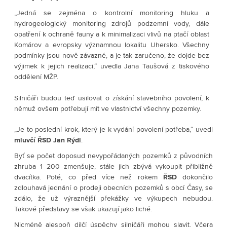
„Jedná se zejména o kontrolní monitoring hluku a
hydrogeologický monitoring zdrojů podzemní vody, dále
opatření k ochraně fauny a k minimalizaci vlivů na ptačí oblast
Komárov a evropsky významnou lokalitu Uhersko. Všechny
podmínky jsou nově závazné, a je tak zaručeno, že dojde bez
výjimek k jejich realizaci,“ uvedla Jana Taušová z tiskového
oddělení MŽP.
Silničáři budou teď usilovat o získání stavebního povolení, k
němuž ovšem potřebují mít ve vlastnictví všechny pozemky.
„Je to poslední krok, který je k vydání povolení potřeba,“ uvedl
mluvčí
ŘSD
Jan
Rýdl
.
Byť se počet doposud nevypořádaných pozemků z původních
zhruba 1 200 zmenšuje, stále jich zbývá vykoupit přibližně
dvacítka. Poté, co před více než rokem
ŘSD
dokončilo
zdlouhavá jednání o prodeji obecních pozemků s obcí Časy, se
zdálo, že už výraznější překážky ve výkupech nebudou.
Takové představy se však ukazují jako liché.
Nicméně alespoň dílčí úspěchy silničáři mohou slavit. Včera